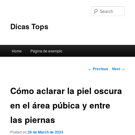
Skip
to
Sear
primary
content
Dicas Tops
Main
Home
Página de exemplo
menu
Post
←
Previous
Next
→
navigation
Cómo aclarar la piel oscura
en el área púbica y entre
las piernas
Posted on
26 de March de 2024