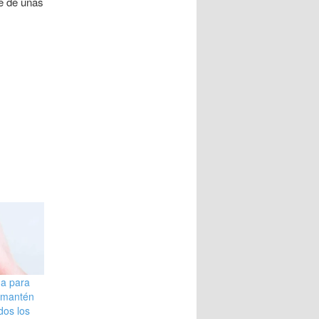
te de uñas
na para
: mantén
dos los