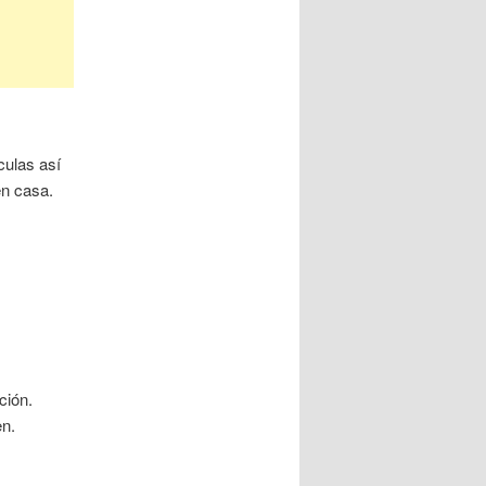
culas así
en casa.
ción.
en.