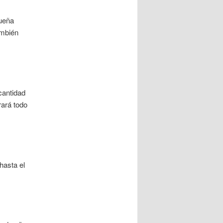
ueña
ambién
cantidad
rará todo
hasta el