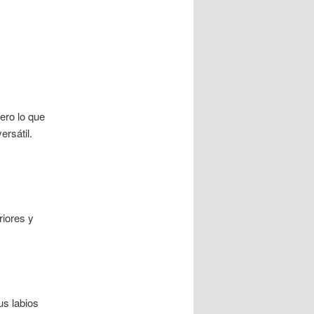
ero lo que
rsátil.
riores y
us labios