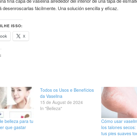
na fina capa de vaselina alrededor del interior de una tapa de esmal
rá desenroscarlas fácilmente. Una solución sencilla y eficaz.
LHE ISSO:
book
X
:
Todos os Usos e Benefícios
da Vaselina
15 de August de 2024
In "Belleza"
de belleza para tu
Cómo usar vaseli
ner que gastar
los talones secos
tus pies suaves to