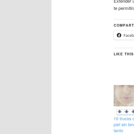
Extender u
te permiti
COMPARTI
Face
LIKE THIS
10 trucos 
piel sin te
tanto