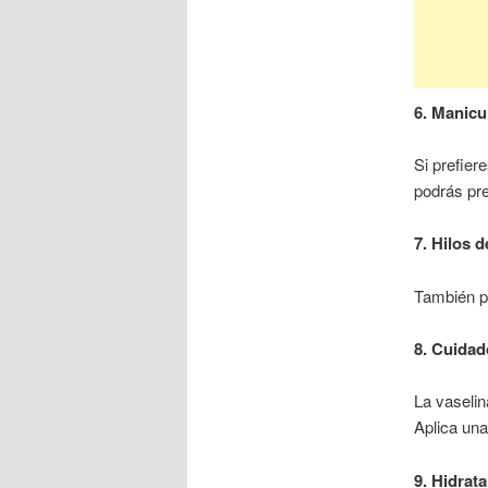
6. Manicu
Si prefier
podrás pre
7. Hilos 
También pu
8. Cuidado
La vaselin
Aplica una
9. Hidrat