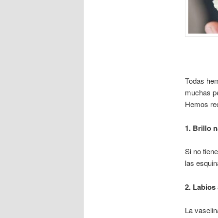
Todas hem
muchas pe
Hemos reco
1. Brillo n
Si no tien
las esquin
2. Labios
La vaselin