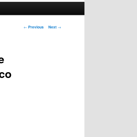
Post
←
Previous
Next
→
navigation
e
sco