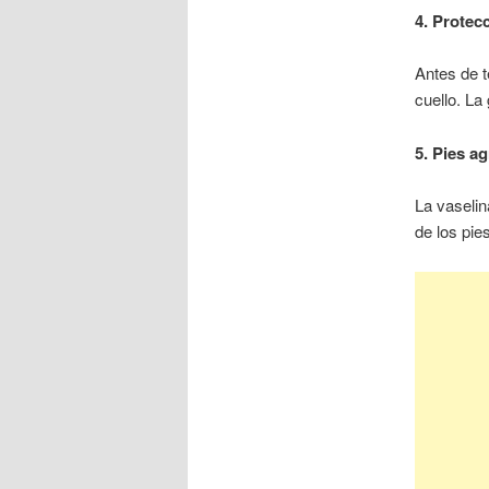
4. Protec
Antes de t
cuello. La
5. Pies a
La vaselin
de los pie