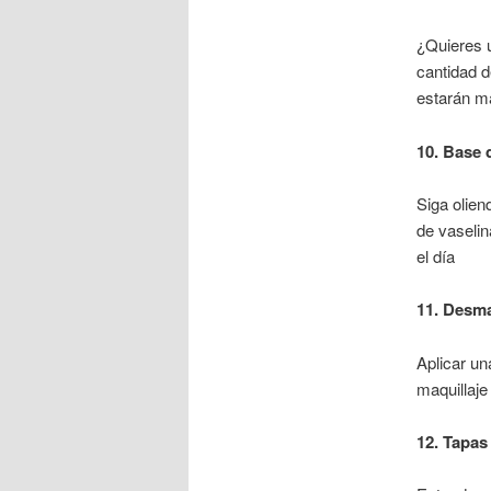
¿Quieres 
cantidad d
estarán m
10. Base 
Siga olien
de vaselin
el día
11. Desma
Aplicar un
maquillaje
12. Tapas