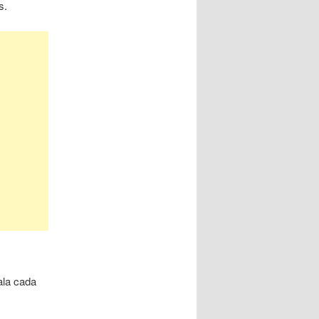
s.
ala cada