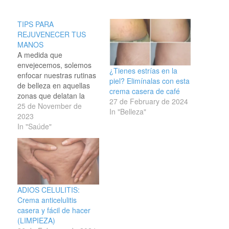
TIPS PARA
REJUVENECER TUS
MANOS
A medida que
envejecemos, solemos
¿Tienes estrías en la
enfocar nuestras rutinas
piel? Elimínalas con esta
de belleza en aquellas
crema casera de café
zonas que delatan la
27 de February de 2024
edad: desde cremas
25 de November de
In "Belleza"
reafirmantes hasta
2023
correctores de ojeras
In "Saúde"
invaden el gabinete del
baño en un intento por
recuperar el aspecto
juvenil. Pero hay algo
que puedes olvidar
cuidar: las manos. Si la
ADIOS CELULITIS:
piel del…
Crema anticelulitis
casera y fácil de hacer
(LIMPIEZA)