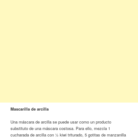
Mascarilla de arcilla
Una máscara de arcilla se puede usar como un producto
substituto de una máscara costosa. Para ello, mezcla 1
cucharada de arcilla con ½ kiwi triturado, 5 gotitas de manzanilla