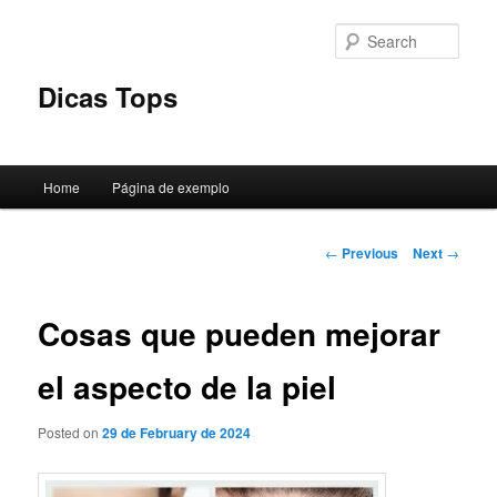
Skip
to
Sear
primary
content
Dicas Tops
Main
Home
Página de exemplo
menu
Post
←
Previous
Next
→
navigation
Cosas que pueden mejorar
el aspecto de la piel
Posted on
29 de February de 2024