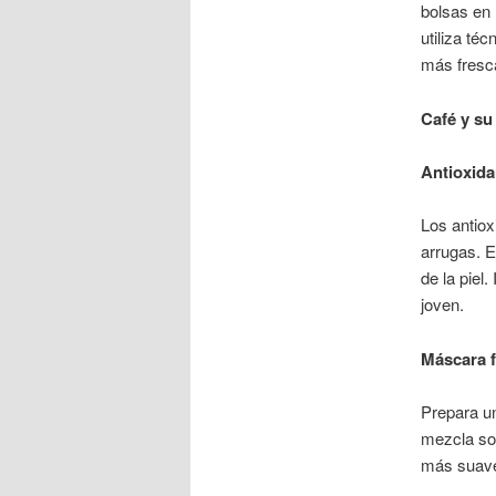
bolsas en 
utiliza téc
más fresca
Café y su
Antioxida
Los antiox
arrugas. E
de la piel
joven.
Máscara f
Prepara un
mezcla sob
más suave,