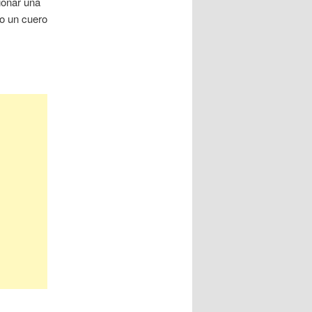
ionar una
do un cuero