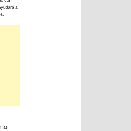
 ayudará a
os.
r las