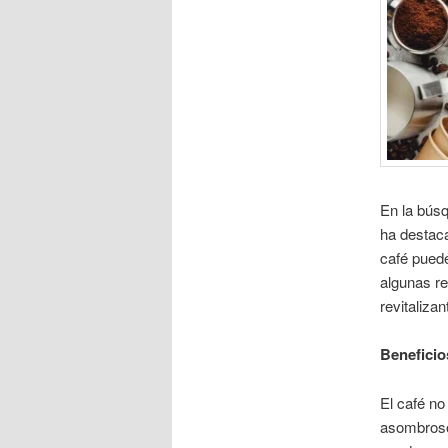
En la búsq
ha destaca
café puede
algunas r
revitalizan
Beneficios
El café no
asombrosos