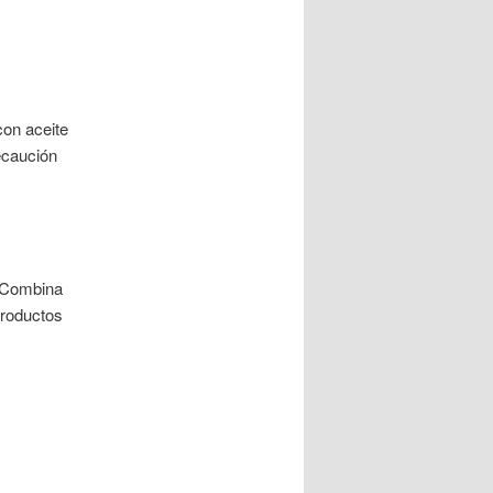
con aceite
ecaución
. Combina
productos