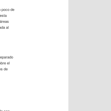
n poco de
esta
 áreas
ada al
preparado
bre el
es de
do con