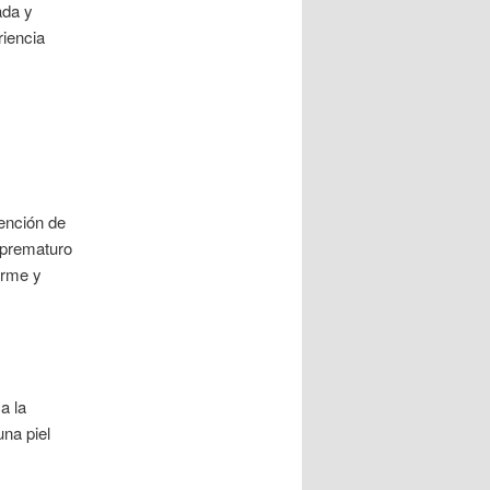
ada y
riencia
ención de
 prematuro
firme y
a la
una piel