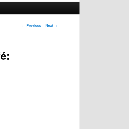
Post
←
Previous
Next
→
navigation
é: