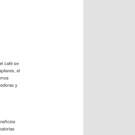
el café se
ilares, el
remos
cedoras y
neficios
matorias