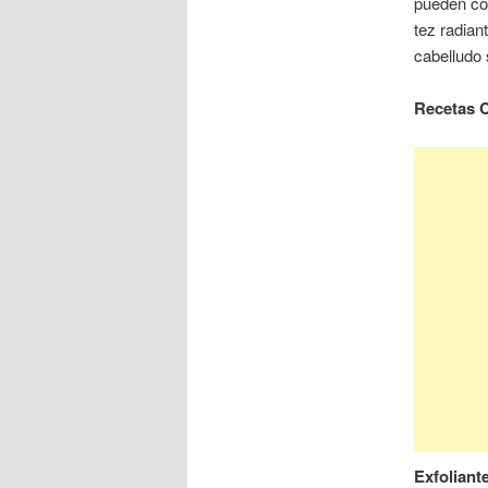
pueden com
tez radian
cabelludo 
Recetas C
Exfoliante