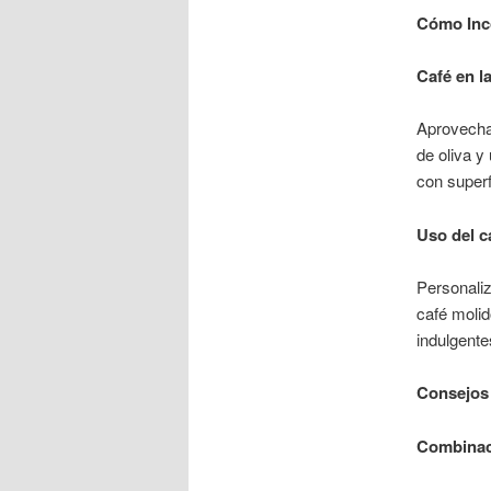
Cómo Inco
Café en l
Aprovecha 
de oliva y
con superf
Uso del c
Personaliz
café molid
indulgentes
Consejos 
Combinaci