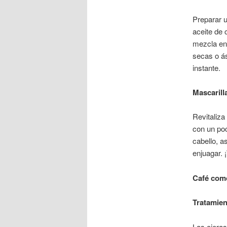
Preparar u
aceite de
mezcla en 
secas o ás
instante.
Mascarilla
Revitaliza
con un poc
cabello, a
enjuagar. ¡
Café como
Tratamien
Las ojeras