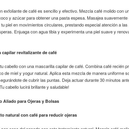
n exfoliante de café es sencillo y efectivo. Mezcla café molido con u
 coco y azúcar para obtener una pasta espesa. Masajea suavemente 
tu piel en movimientos circulares, prestando especial atención a las
peras. Enjuaga con agua tibia y experimenta una piel suave y renov
 capilar revitalizante de café
 tu cabello con una mascarilla capilar de café. Combina café recién 
o de miel y yogur natural. Aplica esta mezcla de manera uniforme so
segurándote de cubrir las puntas. Deja actuar durante 30 minutos ant
Tu cabello lucirá brillante y saludable!
 Aliado para Ojeras y Bolsas
to natural con café para reducir ojeras
 son cosa del pasado con este tratamiento natural. Mezcla café moli