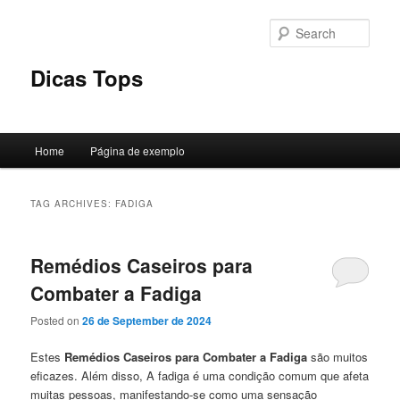
Skip
Skip
to
to
Sear
primary
secondary
content
content
Dicas Tops
Main
Home
Página de exemplo
menu
TAG ARCHIVES:
FADIGA
Remédios Caseiros para
Combater a Fadiga
Posted on
26 de September de 2024
Estes
Remédios Caseiros para Combater a Fadiga
são muitos
eficazes. Além disso, A fadiga é uma condição comum que afeta
muitas pessoas, manifestando-se como uma sensação