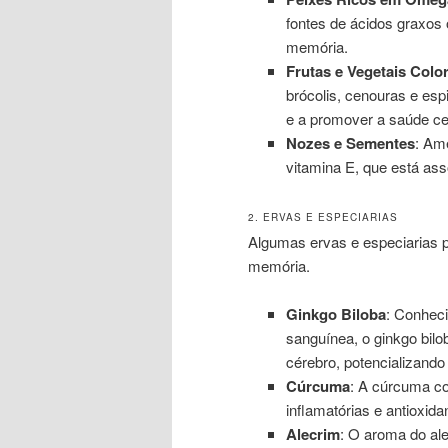
fontes de ácidos graxos
memória.
Frutas e Vegetais Colo
brócolis, cenouras e esp
e a promover a saúde ce
Nozes e Sementes
: Am
vitamina E, que está as
2. ERVAS E ESPECIARIAS
Algumas ervas e especiarias 
memória.
Ginkgo Biloba
: Conheci
sanguínea, o ginkgo bilo
cérebro, potencializand
Cúrcuma
: A cúrcuma c
inflamatórias e antioxida
Alecrim
: O aroma do al