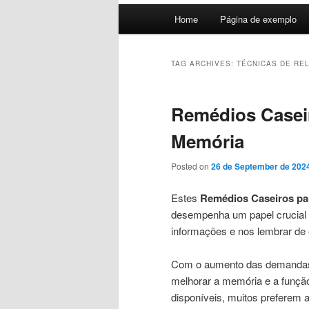
Main
Home
Página de exemplo
menu
TAG ARCHIVES:
TÉCNICAS DE RE
Remédios Caseir
Memória
Posted on
26 de September de 202
Estes
Remédios Caseiros pa
desempenha um papel crucial e
informações e nos lembrar de
Com o aumento das demandas
melhorar a memória e a funçã
disponíveis, muitos preferem 