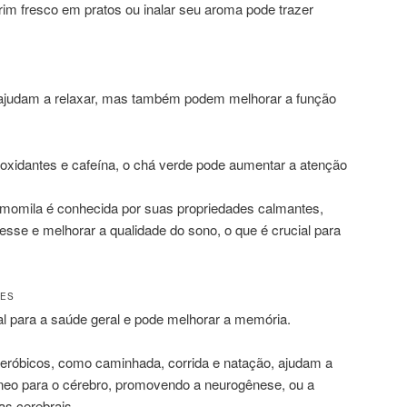
rim fresco em pratos ou inalar seu aroma pode trazer
ajudam a relaxar, mas também podem melhorar a função
ioxidantes e cafeína, o chá verde pode aumentar a atenção
amomila é conhecida por suas propriedades calmantes,
resse e melhorar a qualidade do sono, o que é crucial para
RES
al para a saúde geral e pode melhorar a memória.
aeróbicos, como caminhada, corrida e natação, ajudam a
neo para o cérebro, promovendo a neurogênese, ou a
as cerebrais.