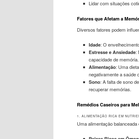
Lidar com situações coti
Fatores que Afetam a Memór
Diversos fatores podem influen
Idade
: O envelhecimento
Estresse e Ansiedade
:
capacidade de memória.
Alimentação
: Uma dieta
negativamente a saúde c
Sono
: A falta de sono 
recuperar memórias.
Remédios Caseiros para Mel
1. ALIMENTAÇÃO RICA EM NUTRI
Uma alimentação balanceada é
Peixes Ricos em Ômeg