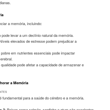
dianas.
ia
ciar a memória, incluindo:
 pode levar a um declínio natural da memória.
 Níveis elevados de estresse podem prejudicar a
 pobre em nutrientes essenciais pode impactar
erebral.
de qualidade pode afetar a capacidade de armazenar e
horar a Memória
ENTES
 fundamental para a saúde do cérebro e a memória.
a-3
: Peixes como salmão, sardinha e atum são excelentes