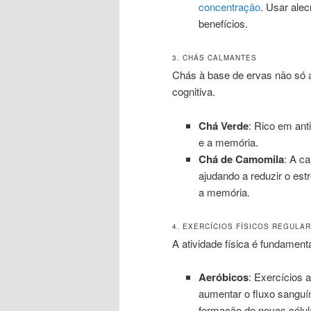
concentração
. Usar alec
benefícios.
3. CHÁS CALMANTES
Chás à base de ervas não só 
cognitiva.
Chá Verde
: Rico em ant
e a memória.
Chá de Camomila
: A c
ajudando a reduzir o est
a memória.
4. EXERCÍCIOS FÍSICOS REGULA
A atividade física é fundament
Aeróbicos
: Exercícios 
aumentar o fluxo sanguí
formação de novas célul