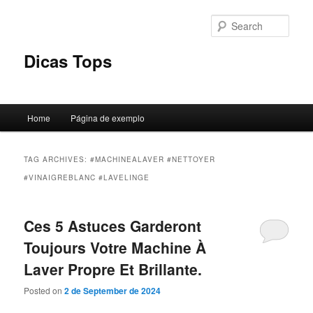
Skip
Skip
to
to
Sear
primary
secondary
content
content
Dicas Tops
Main
Home
Página de exemplo
menu
TAG ARCHIVES:
#MACHINEALAVER #NETTOYER
#VINAIGREBLANC #LAVELINGE
Ces 5 Astuces Garderont
Toujours Votre Machine À
Laver Propre Et Brillante.
Posted on
2 de September de 2024