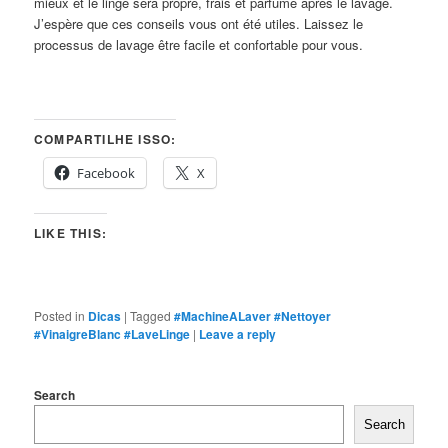
mieux et le linge sera propre, frais et parfumé après le lavage.
J’espère que ces conseils vous ont été utiles. Laissez le
processus de lavage être facile et confortable pour vous.
COMPARTILHE ISSO:
Facebook
X
LIKE THIS:
Posted in
Dicas
|
Tagged
#MachineALaver #Nettoyer
#VinaigreBlanc #LaveLinge
|
Leave a reply
Search
Search