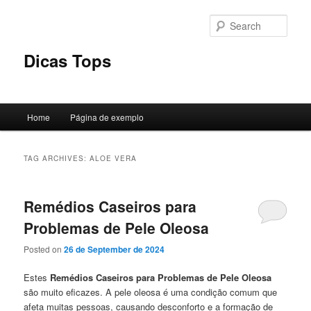
Skip
Skip
to
to
Sear
primary
secondary
content
content
Dicas Tops
Main
Home
Página de exemplo
menu
TAG ARCHIVES:
ALOE VERA
Remédios Caseiros para
Problemas de Pele Oleosa
Posted on
26 de September de 2024
Estes
Remédios Caseiros para Problemas de Pele
Oleosa
são muito eficazes. A pele oleosa é uma condição comum que
afeta muitas pessoas, causando desconforto e a formação de