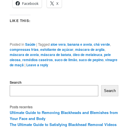
Facebook
X
LIKE THIS:
Posted in
Saúde
|
Tagged
aloe vera
,
banana e aveia
,
chá verde
,
compressas frias
,
esfoliante de açúcar
,
máscara de argila
,
máscara de aveia
,
máscara de batata
,
óleo de melaleuca
,
pele
oleosa
,
remédios caseiros
,
suco de limão
,
suco de pepino
,
vinagre
de maçã
|
Leave a reply
Search
Search
Posts recentes
Ultimate Guide to Removing Blackheads and Blemishes from
Your Face and Body
The Ultimate Guide to Satisfying Blackhead Removal Videos