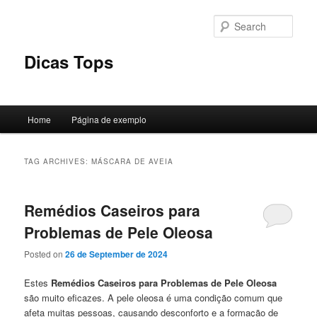
Skip
Skip
to
to
Sear
primary
secondary
content
content
Dicas Tops
Main
Home
Página de exemplo
menu
TAG ARCHIVES:
MÁSCARA DE AVEIA
Remédios Caseiros para
Problemas de Pele Oleosa
Posted on
26 de September de 2024
Estes
Remédios Caseiros para Problemas de Pele
Oleosa
são muito eficazes. A pele oleosa é uma condição comum que
afeta muitas pessoas, causando desconforto e a formação de