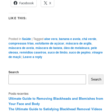
Facebook
X
LIKE THIS:
Posted in
Saúde
|
Tagged
aloe vera
,
banana e aveia
,
chá verde
,
compressas frias
,
esfoliante de açúcar
,
máscara de argila
,
máscara de aveia
,
máscara de batata
,
óleo de melaleuca
,
pele
oleosa
,
remédios caseiros
,
suco de limão
,
suco de pepino
,
vinagre
de maçã
|
Leave a reply
Search
Search
Posts recentes
Ultimate Guide to Removing Blackheads and Blemishes from
Your Face and Body
The Ultimate Guide to Satisfying Blackhead Removal Videos