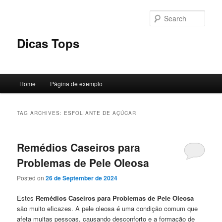
Skip
Skip
to
to
Sear
primary
secondary
content
content
Dicas Tops
Main
Home
Página de exemplo
menu
TAG ARCHIVES:
ESFOLIANTE DE AÇÚCAR
Remédios Caseiros para
Problemas de Pele Oleosa
Posted on
26 de September de 2024
Estes
Remédios Caseiros para Problemas de Pele
Oleosa
são muito eficazes. A pele oleosa é uma condição comum que
afeta muitas pessoas, causando desconforto e a formação de