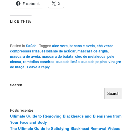
Facebook
X
LIKE THIS:
Posted in
Saúde
|
Tagged
aloe vera
,
banana e aveia
,
chá verde
,
compressas frias
,
esfoliante de açúcar
,
máscara de argila
,
máscara de aveia
,
máscara de batata
,
óleo de melaleuca
,
pele
oleosa
,
remédios caseiros
,
suco de limão
,
suco de pepino
,
vinagre
de maçã
|
Leave a reply
Search
Search
Posts recentes
Ultimate Guide to Removing Blackheads and Blemishes from
Your Face and Body
The Ultimate Guide to Satisfying Blackhead Removal Videos